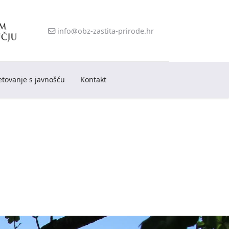
info@obz-zastita-prirode.hr
etovanje s javnošću
Kontakt