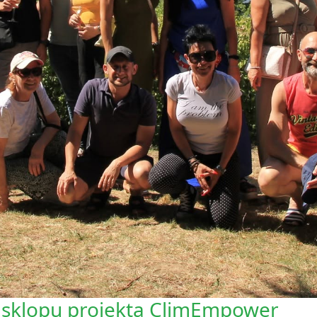
u sklopu projekta ClimEmpower