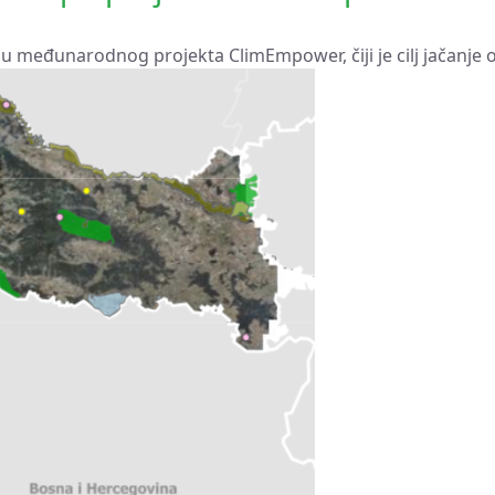
međunarodnog projekta ClimEmpower, čiji je cilj jačanje otp