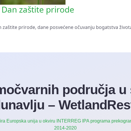
 Dan zaštite prirode
zaštite prirode, dane posvećene očuvanju bogatstva života 
očvarnih područja u
unavlju – WetlandRes
cira Europska unija u okviru INTERREG IPA programa prekogran
2014-2020