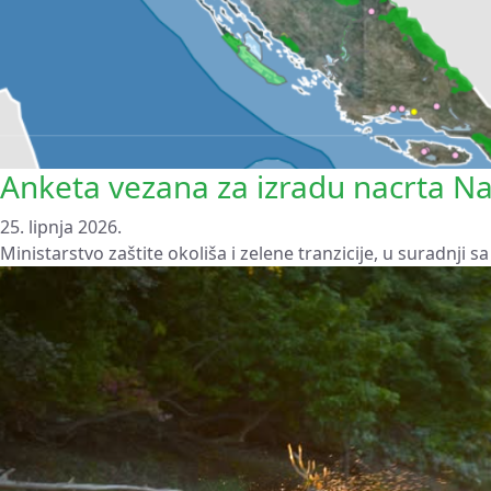
Anketa vezana za izradu nacrta N
25. lipnja 2026.
Ministarstvo zaštite okoliša i zelene tranzicije, u suradnji 