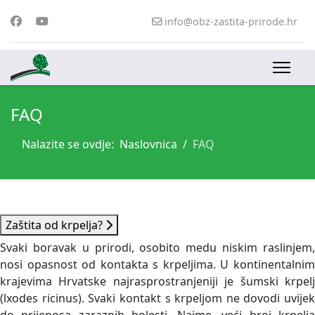
info@obz-zastita-prirode.hr
FAQ
Nalazite se ovdje:
Naslovnica
FAQ
Zaštita od krpelja?
Svaki boravak u prirodi, osobito medu niskim raslinjem,
nosi opasnost od kontakta s krpeljima. U kontinentalnim
krajevima Hrvatske najrasprostranjeniji je šumski krpelj
(lxodes ricinus). Svaki kontakt s krpeljom ne dovodi uvijek