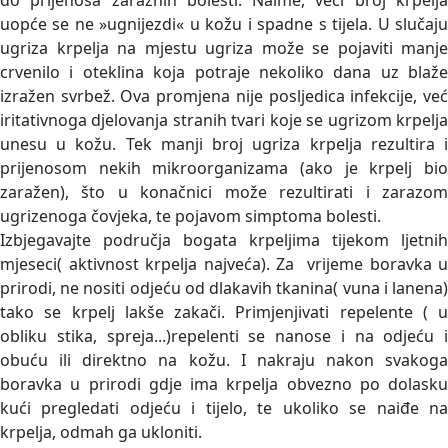
do prijenosa zaraznih bolesti. Naime, veći broj krpelja
uopće se ne »ugnijezdi« u kožu i spadne s tijela. U slučaju
ugriza krpelja na mjestu ugriza može se pojaviti manje
crvenilo i oteklina koja potraje nekoliko dana uz blaže
izražen svrbež. Ova promjena nije posljedica infekcije, već
iritativnoga djelovanja stranih tvari koje se ugrizom krpelja
unesu u kožu. Tek manji broj ugriza krpelja rezultira i
prijenosom nekih mikroorganizama (ako je krpelj bio
zaražen), što u konačnici može rezultirati i zarazom
ugrizenoga čovjeka, te pojavom simptoma bolesti.
Izbjegavajte područja bogata krpeljima tijekom ljetnih
mjeseci( aktivnost krpelja najveća). Za vrijeme boravka u
prirodi, ne nositi odjeću od dlakavih tkanina( vuna i lanena)
tako se krpelj lakše zakači. Primjenjivati repelente ( u
obliku stika, spreja...)repelenti se nanose i na odjeću i
obuću ili direktno na kožu. I nakraju nakon svakoga
boravka u prirodi gdje ima krpelja obvezno po dolasku
kući pregledati odjeću i tijelo, te ukoliko se naiđe na
krpelja, odmah ga ukloniti.